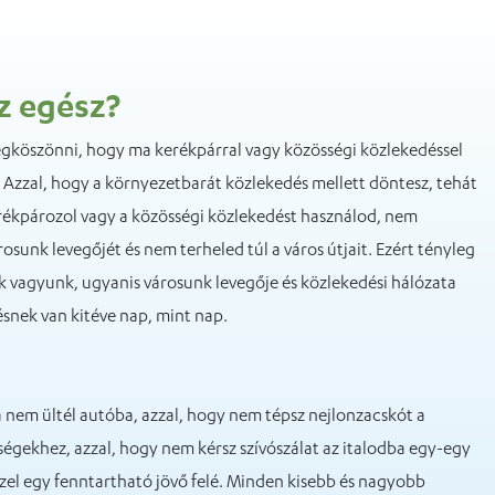
z egész?
gköszönni, hogy ma kerékpárral vagy közösségi közlekedéssel
. Azzal, hogy a környezetbarát közlekedés mellett döntesz, tehát
rékpározol vagy a közösségi közlekedést használod, nem
osunk levegőjét és nem terheled túl a város útjait. Ezért tényleg
 vagyunk, ugyanis városunk levegője és közlekedési hálózata
snek van kitéve nap, mint nap.
 nem ültél autóba, azzal, hogy nem tépsz nejlonzacskót a
ségekhez, azzal, hogy nem kérsz szívószálat az italodba egy-egy
szel egy fenntartható jövő felé. Minden kisebb és nagyobb