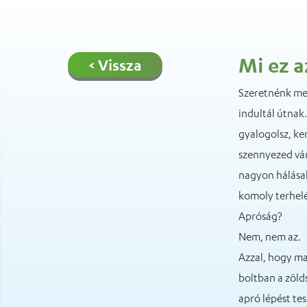
Mi ez a
< Vissza
Szeretnénk me
indultál útnak
gyalogolsz, ke
szennyezed vár
nagyon hálásak
komoly terhelé
Apróság?
Nem, nem az.
Azzal, hogy ma
boltban a zöld
apró lépést te