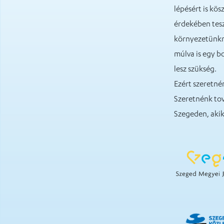
lépésért is kö
érdekében tes
környezetünkre
múlva is egy b
lesz szükség.
Ezért szeretné
Szeretnénk to
Szegeden, akik