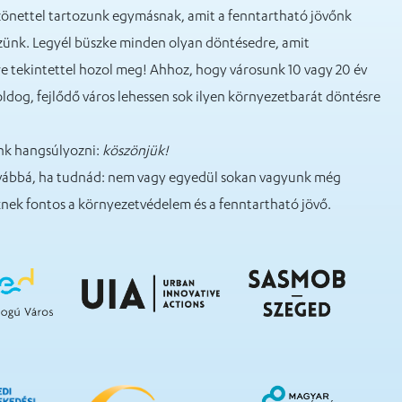
szönettel tartozunk egymásnak, amit a fenntartható jövőnk
zünk. Legyél büszke minden olyan döntésedre, amit
 tekintettel hozol meg! Ahhoz, hogy városunk 10 vagy 20 év
oldog, fejlődő város lehessen sok ilyen környezetbarát döntésre
nk hangsúlyozni:
köszönjük!
vábbá, ha tudnád: nem vagy egyedül sokan vagyunk még
nek fontos a környezetvédelem és a fenntartható jövő.